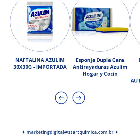
NAFTALINA AZULIM
Esponja Dupla Cara
30X30G - IMPORTADA
Antirayaduras Azulim
Hogar y Cocin
AU
✦ marketingdigital@startquimica.com.br ✦