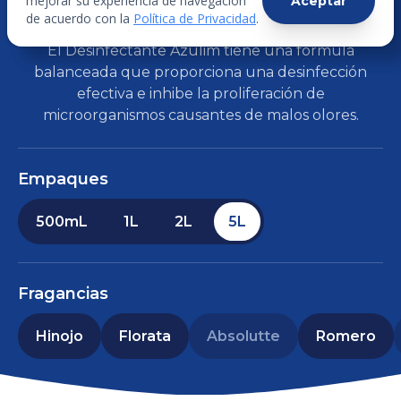
mejorar su experiencia de navegación
Aceptar
DESINFECTANTE AZULIM
de acuerdo con la
Política de Privacidad
.
El Desinfectante Azulim tiene una fórmula
balanceada que proporciona una desinfección
efectiva e inhibe la proliferación de
microorganismos causantes de malos olores.
Empaques
500mL
1L
2L
5L
Fragancias
Hinojo
Florata
Absolutte
Romero