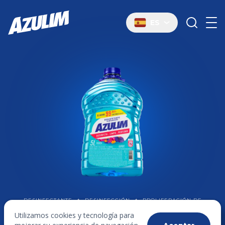
ES
DESINFECTANTE
✦
DESINFECCIÓN
✦
PROLIFERACIÓN DE
MICROORGANISMOS
Utilizamos cookies y tecnología para