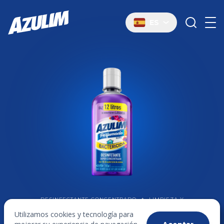
ES
DESINFECTANTE CONCENTRADO
✦
LIMPIEZA Y
DESINFECCIÓN
✦
SAUNAS
Utilizamos cookies y tecnología para