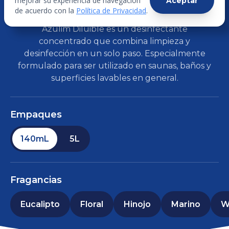
mejorar su experiencia de navegación
Aceptar
DESINFECTANTE DILUÍBLE AZULIM
de acuerdo con la
Política de Privacidad
.
Azulim Diluible es un desinfectante
concentrado que combina limpieza y
desinfección en un solo paso. Especialmente
formulado para ser utilizado en saunas, baños y
superficies lavables en general.
Empaques
140mL
5L
Fragancias
Eucalipto
Floral
Hinojo
Marino
W