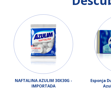
Descu
NAFTALINA AZULIM 30X30G -
Esponja D
IMPORTADA
Azu