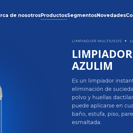
rca de nosotros
Productos
Segmentos
Novedades
Co
LIMPIADOR MULTIUSOS
✦
L
LIMPIADOR
AZULIM
Es un limpiador instan
eliminación de suciedad
polvo y huellas dactil
puede aplicarse en cua
baño, estufa, piso, pare
esmaltada.