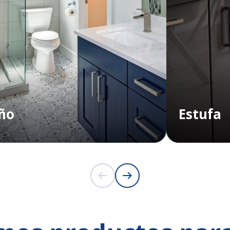
ño
Estufa