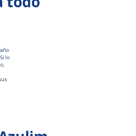
a todo
paño
Si lo
o,
sus