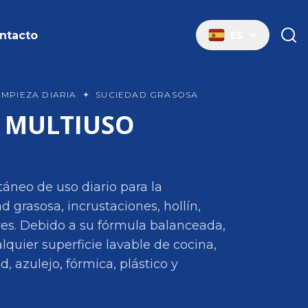
ntacto
ES
IMPIEZA DIARIA
✦
SUCIEDAD GRASOSA
 MULTIUSO
táneo de uso diario para la
 grasosa, incrustaciones, hollín,
ares. Debido a su fórmula balanceada,
lquier superficie lavable de cocina,
d, azulejo, fórmica, plástico y