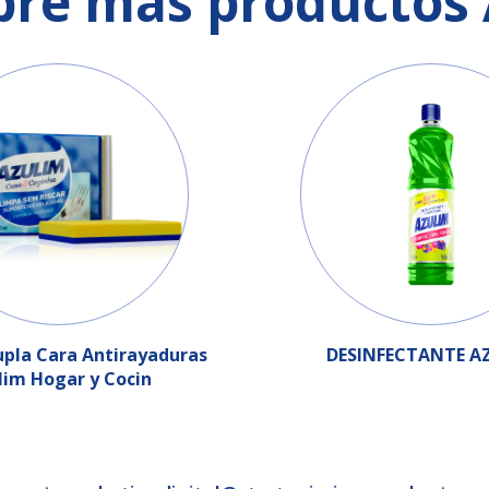
bre más productos 
upla Cara Antirayaduras
DESINFECTANTE A
lim Hogar y Cocin