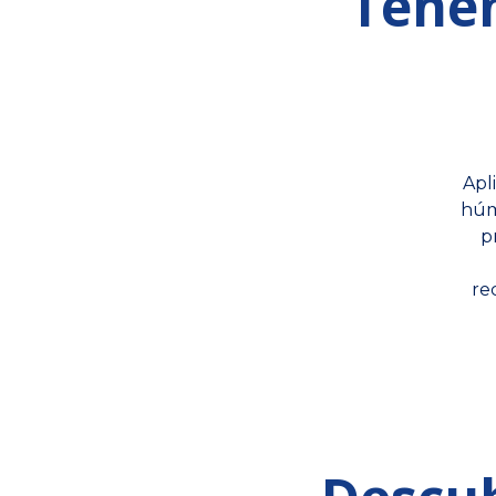
Tenem
Apl
húme
p
re