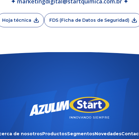
✦ marketingdigital@startquimica.com.br ✦
Hoja técnica
FDS (Ficha de Datos de Seguridad)
INNOVANDO SIEMPRE
cerca de nosotros
Productos
Segmentos
Novedades
Contac