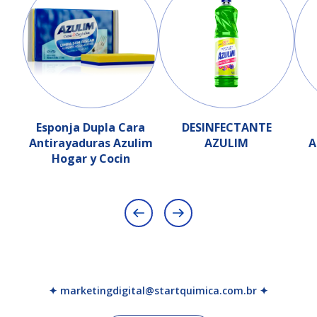
Esponja Dupla Cara
DESINFECTANTE
Antirayaduras Azulim
AZULIM
A
Hogar y Cocin
✦ marketingdigital@startquimica.com.br ✦