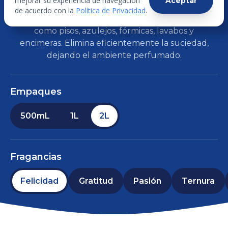
mejorar su experiencia de navegación
Aceptar
de acuerdo con la
Política de Privacidad
.
Es ideal para limpiar diversas superficies lavables
como pisos, azulejos, fórmicas, lavabos y
encimeras. Elimina eficientemente la suciedad,
dejando el ambiente perfumado.
Empaques
500mL
1L
2L
Fragancias
Felicidad
Gratitud
Pasión
Ternura