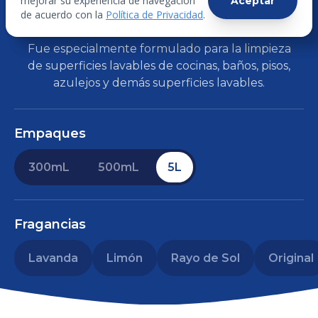
mejorar su experiencia de navegación
Aceptar
CON ALCOHOL
de acuerdo con la
Política de Privacidad
.
Fue especialmente formulado para la limpieza
de superficies lavables de cocinas, baños, pisos,
azulejos y demás superficies lavables.
Empaques
300mL
500mL
5L
Fragancias
Lavanda
Limón
Rayo de Sol
Original