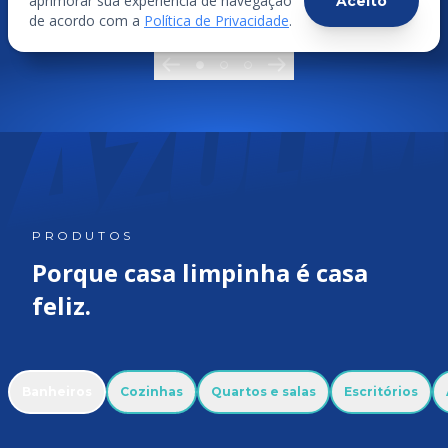
aprimorar sua experiência de navegação
Aceito
Descubra
de acordo com a
Política de Privacidade
.
PRODUTOS
Porque casa limpinha é casa
feliz.
Banheiros
Cozinhas
Quartos e salas
Escritórios