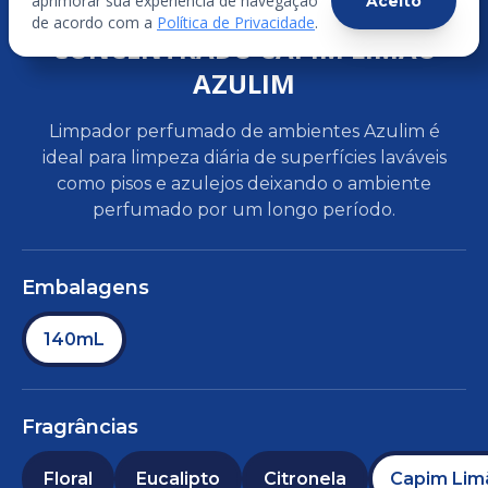
aprimorar sua experiência de navegação
Aceito
LIMPADOR PERFUMADO
de acordo com a
Política de Privacidade
.
CONCENTRADO CAPIM LIMÃO
AZULIM
Limpador perfumado de ambientes Azulim é
ideal para limpeza diária de superfícies laváveis
como pisos e azulejos deixando o ambiente
perfumado por um longo período.
Embalagens
140mL
Fragrâncias
Floral
Eucalipto
Citronela
Capim Lim