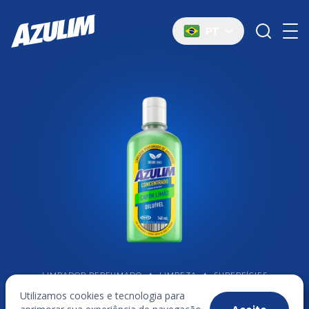
PT
LIMPADOR PERFUMADO
✦
LIMPEZA
✦
SUPERFÍCIES
LAVÁVEIS
Utilizamos cookies e tecnologia para