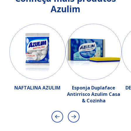
Azulim
NAFTALINA AZULIM
Esponja Duplaface
D
Antirrisco Azulim Casa
& Cozinha