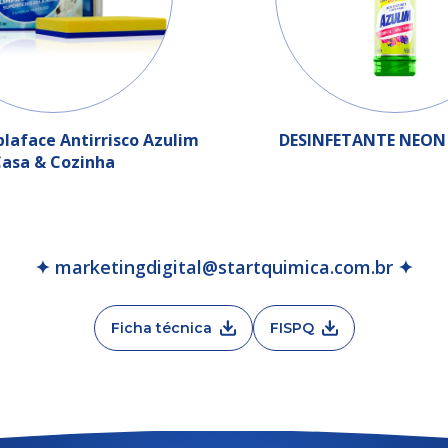
laface Antirrisco Azulim
DESINFETANTE NEON
asa & Cozinha
✦ marketingdigital@startquimica.com.br ✦
Ficha técnica
FISPQ