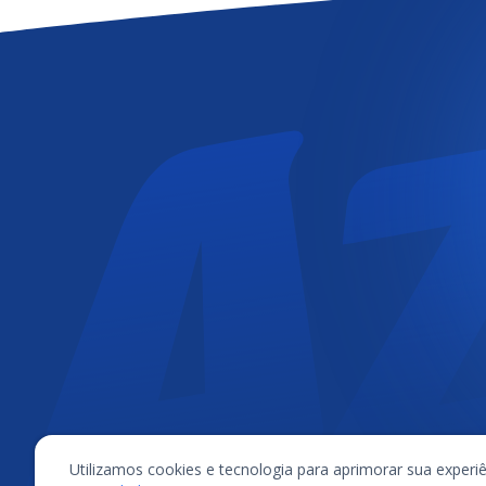
Utilizamos cookies e tecnologia para aprimorar sua expe
Copyright © 2014-2020 | Lima e Pergher Indústria e Comércio S/A - CNPJ