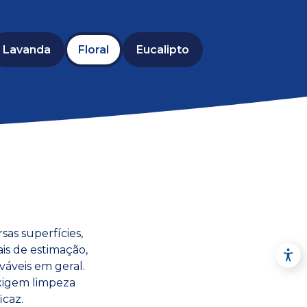
Lavanda
Floral
Eucalipto
sas superfícies,
ais de estimação,
aváveis em geral.
exigem limpeza
icaz.