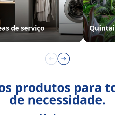
eas de serviço
Quintai
s produtos para t
de necessidade.