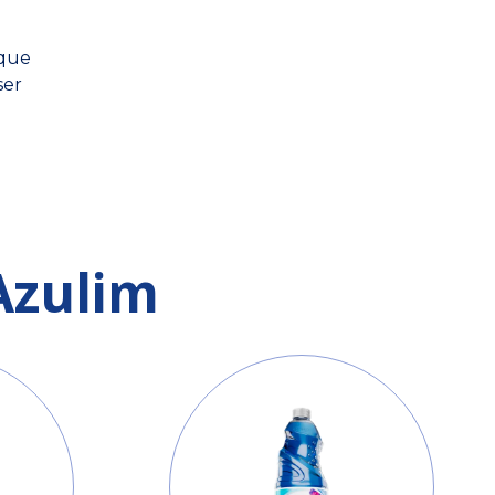
ique
ser
Azulim