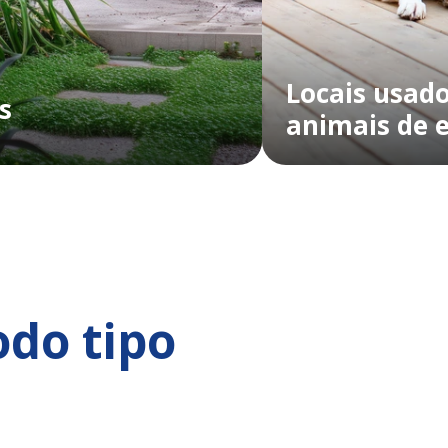
Locais usado
s
animais de 
odo tipo