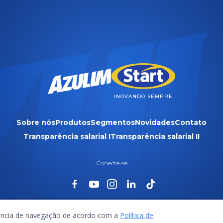
INOVANDO SEMPRE
Sobre nós
Produtos
Segmentos
Novidades
Contato
Transparência salarial I
Transparência salarial II
Conecte-se
riência de navegação de acordo com a
Política de
: 22.685.341/0006-95 | Todos os direitos reservados.