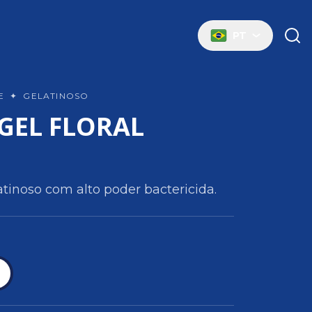
o
PT
TE
✦
GELATINOSO
GEL FLORAL
tinoso com alto poder bactericida.