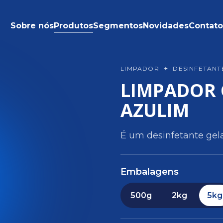
Sobre nós
Produtos
Segmentos
Novidades
Contat
LIMPADOR
✦
DESINFETAN
LIMPADOR 
AZULIM
É um desinfetante gela
Embalagens
500g
2kg
5kg