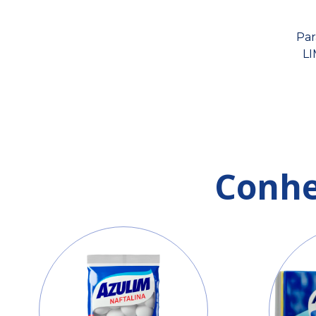
Par
LI
Conhe