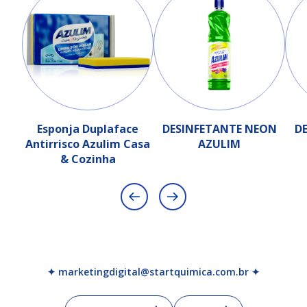
Esponja Duplaface
DESINFETANTE NEON
D
Antirrisco Azulim Casa
AZULIM
& Cozinha
✦ marketingdigital@startquimica.com.br ✦