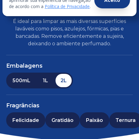
aprimorar sua experiência de navegação
Aceito
AZULIM
de acordo com a
Política de Privacidade
.
É ideal para limpar as mais diversas superfícies
laváveis como pisos, azulejos, fórmicas, pias e
bancadas. Remove eficientemente a sujeira,
deixando o ambiente perfumado.
Embalagens
500mL
1L
2L
Fragrâncias
Felicidade
Gratidão
Paixão
Ternura